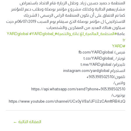
المنظمة د.حميد حسين زياد. وخلال الزيارة قام الاتحاد باستعراض
مشاريعهم الحالية وكذلك مشروع مؤتمر بوصلة وطلب دعم للمؤتمر
كما تم الاتفاق على أن تكون المنظمة الراعي الرسمي ( الشريك
الاستراتيجي) ل مؤتمر بوصلة الذي سيقام يوم السبت 06/07/2019م حيث
سيكون هناك العديد من المفكرين والشخصيات
عامة
#المنظمة_العالمية_للإغاثة_والتنمية
#YARDglobal
#YARDglobal_
tr
#YARD
فيس/ fb.com/YARDglobal
تويتر/ _t.co/YARDglobal
تليجرام/ t.me/YARDglobal
انستجرام instagram.com/yardglobal
تلفون/905398502510+
واتس/
https://api.whatsapp.com/send?phone=905398502510
يوتيوب/
https://www.youtube.com/channel/UCx0yV8a1JFU2zCAmftRB4zQ
المقالة التالية
←